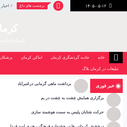
رش
برچسب های داغ
اخبار 
۱۴۰۵-۰۵-۱۲
ز
حتوا
کرما
کرمان|جاذبه
خانه
جاذبه گردشگری کرمان
اماکن کرمان
پزشکان 
تبلیغات در کرمان بلاگ
برداشت ماهی گرمابی درعَنبرآباد
خبر فوری
برگزاری همایش خِشت به خِشت در بم
حرکت شتابان پلیس به سمت هوشمند سازی
درخشش کرمانی ها در جشنواره فرهنگی، هنری امید فردا