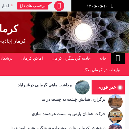
رش
برچسب های داغ
اخبار 
۱۴۰۵-۰۵-۱۰
ز
حتوا
کرما
کرمان|جاذبه
خانه
جاذبه گردشگری کرمان
اماکن کرمان
پزشکان 
تبلیغات در کرمان بلاگ
برداشت ماهی گرمابی درعَنبرآباد
خبر فوری
برگزاری همایش خِشت به خِشت در بم
حرکت شتابان پلیس به سمت هوشمند سازی
درخشش کرمانی ها در جشنواره فرهنگی، هنری امید فردا