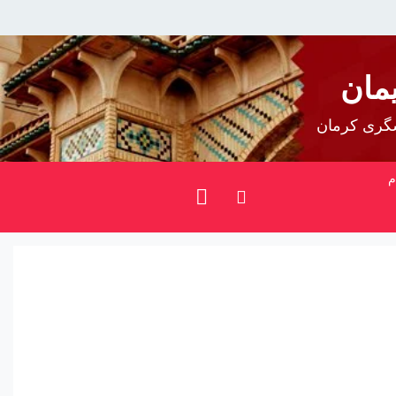
مان
شگری کرمان
م