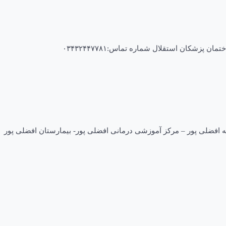
 فوق‌تخصص شماره نظام : ۲۹۴۳۷ آدرس: کرمان-بزرگراه امام – پردیسه افضلی پور – مرکز آموزشی درمانی افضلی پور- بیمارستان افضلی پور