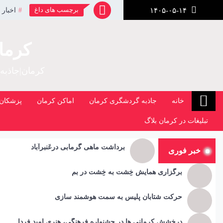
رش
برچسب های داغ
اخبار 
۱۴۰۵-۰۵-۱۴
ز
حتوا
کرما
کرمان|جاذبه
خانه
جاذبه گردشگری کرمان
اماکن کرمان
پزشکان 
تبلیغات در کرمان بلاگ
برداشت ماهی گرمابی درعَنبرآباد
خبر فوری
برگزاری همایش خِشت به خِشت در بم
حرکت شتابان پلیس به سمت هوشمند سازی
درخشش کرمانی ها در جشنواره فرهنگی، هنری امید فردا