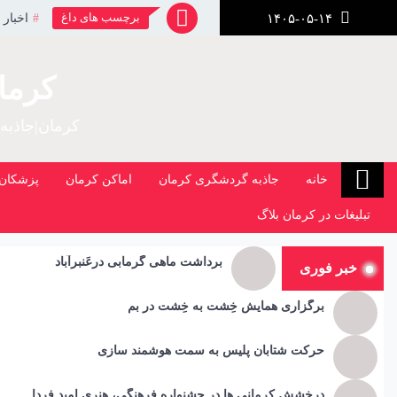
رش
برچسب های داغ
اخبار 
۱۴۰۵-۰۵-۱۴
ز
حتوا
کرما
کرمان|جاذبه
خانه
جاذبه گردشگری کرمان
اماکن کرمان
پزشکان 
تبلیغات در کرمان بلاگ
برداشت ماهی گرمابی درعَنبرآباد
خبر فوری
برگزاری همایش خِشت به خِشت در بم
حرکت شتابان پلیس به سمت هوشمند سازی
درخشش کرمانی ها در جشنواره فرهنگی، هنری امید فردا