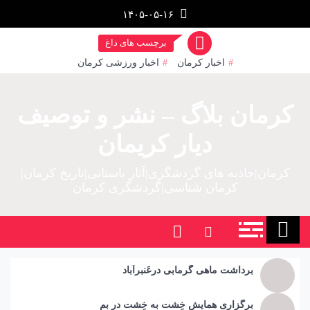
رش
۱۴۰۵-۰۵-۱۶
ز
حتوا
برچسب های داغ
اخبار کرمان
اخبار ورزشی کرمان
کرمان بلاگ – نشر و توصیف
دیار کریمان
کرمان|جاذبه های گردشگری|آثار باستانی|تاریخ کرمان|
کرمان شناسی|گردشگری کرمان
برداشت ماهی گرمابی درعَنبرآباد
برگزاری همایش خِشت به خِشت در بم