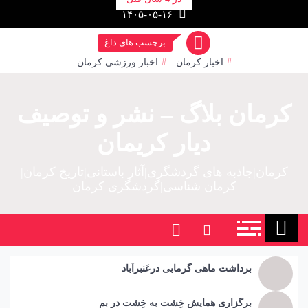
رش
۱۴۰۵-۰۵-۱۶
ز
حتوا
برچسب های داغ
اخبار کرمان
اخبار ورزشی کرمان
کرمان بلاگ – نشر و توصیف
دیار کریمان
کرمان|جاذبه های گردشگری|آثار باستانی|تاریخ کرمان|
کرمان شناسی|گردشگری کرمان
برداشت ماهی گرمابی درعَنبرآباد
برگزاری همایش خِشت به خِشت در بم