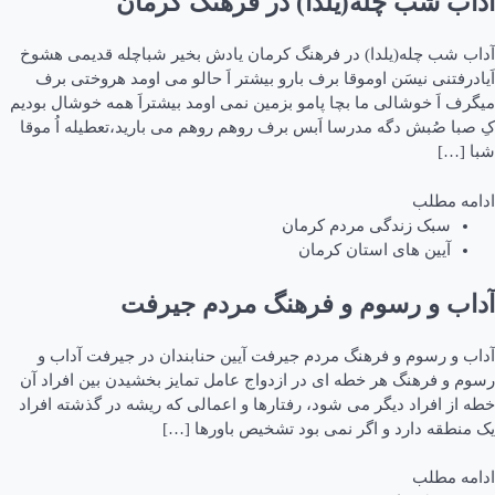
آداب شب چله(یلدا) در فرهنگ کرمان
آداب شب چله(یلدا) در فرهنگ کرمان یادش بخیر شباچله قدیمی هشوخ
اَیادرفتنی نیسَن اوموقا برف بارو بیشتر اَ حالو می اومد هروختی برف
میگرف اَ خوشالی ما بچا پامو بزمین نمی اومد بیشتراَ همه خوشال بودیم
کِ صبا صُبش دگه مدرسا اَبس برف روهم روهم می بارید،تعطیله اُ موقا
شبا […]
ادامه مطلب
سبک زندگی مردم کرمان
آیین های استان کرمان
آداب و رسوم و فرهنگ مردم جیرفت
آداب و رسوم و فرهنگ مردم جیرفت آیین حنابندان در جیرفت آداب و
رسوم و فرهنگ هر خطه ای در ازدواج عامل تمایز بخشیدن بین افراد آن
خطه از افراد دیگر می شود، رفتارها و اعمالی که ریشه در گذشته افراد
یک منطقه دارد و اگر نمی بود تشخیص باورها […]
ادامه مطلب