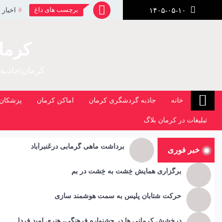
رش
برچسب های داغ
اخبار 
۱۴۰۵-۰۵-۱۰
ز
حتوا
کرما
کرمان|جاذبه
خانه
جاذبه گردشگری کرمان
اماکن کرمان
پزشکان 
تبلیغات در کرمان بلاگ
برداشت ماهی گرمابی درعَنبرآباد
خبر فوری
برگزاری همایش خِشت به خِشت در بم
حرکت شتابان پلیس به سمت هوشمند سازی
درخشش کرمانی ها در جشنواره فرهنگی، هنری امید فردا