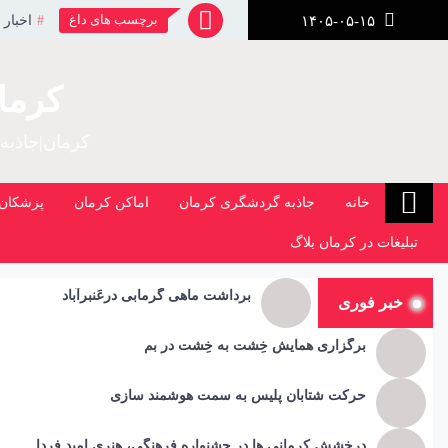
رش
برچسب های داغ
اخبار 
۱۴۰۵-۰۵-۱۵
ز
حتوا
کرما
کرمان|جاذبه
خانه
جاذبه گردشگری کرمان
اماکن کرمان
پزشکان 
تبلیغات در کرمان بلاگ
برداشت ماهی گرمابی درعَنبرآباد
خبر فوری
برگزاری همایش خِشت به خِشت در بم
حرکت شتابان پلیس به سمت هوشمند سازی
درخشش کرمانی ها در جشنواره فرهنگی، هنری امید فردا