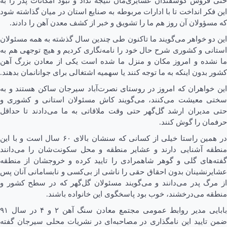
حتی فروش گوسفندان عشایری‌مان نتیجه نداد و نبود امکانات پدر را به
این فکر انداخت تا با ادارات مربوطه به صنایع استان در میان گذاشته شود
که مسؤولان آن روز هم ما را تشویق و خبر از کشف معدن آهن را دادند.
این دو خواهر می‌گویند ما تاکنون طی چندین سال گذشته به همه مسئولان
استانی و کشوری شرح حال خود را نامه‌نگاری کردیم و هیچ توجهی هم به
ما نشده و امروز مکان و منزل ما شده است یکی از معادن بزرگ آهن
کشور بدون اینکه به ما توجه کنند یا سهمیه اشتغالی برای جوانانمان بدهند.
این خواهران که امروز در روستای نصرت‌آباد سیرجان ساکن هستند و به
سختی معیشت می‌کنند، می‌گویند کاش مسئولان استانی و کشوری و
حتی مدیران ارشد گل‌گهر حتی وقت ملاقاتی به ما می‌دادند تا حداقل
حرفمان را گوش کنند.
در همین راستا خیلی از کسانی که سنشان بالای ۶۰ سال است و با این
منطقه آشنایی دارند و عشایر منطقه و محل سکونت‌شان را می‌دانند
گفته‌های گلی و گوهر شاهمرادی را تایید کرده و خروجشان از منطقه
عشایرنشینان بدون احقاق حقی را ناشی از بی‌کسی و نابسامانی آنان پس
از مرگ پدر می‌دانند و می‌گویند مسئولان گل‌گهر که در سطح کشور و
منطقه می‌درخشند، خوب بود پاسخگوی این خانواده باشند.
بابایی مدیر روابط عمومی مجتمع معادن سنگ آهن ۲ و ۴ در سال ۹۱
ضمن تایید این نامگذاری در مصاحبه‌ای در نشریات محلی سیرجان گفته