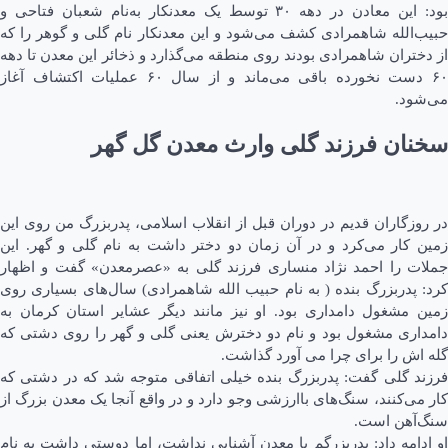
بود: این معادن در دهه ۳۰ توسط یک معدنکار به‌نام شعبان فتاحی و
حبیب‌الله شاهمرادی کشف می‌شود و این معدنکار نام گلی و گوهر را که
از دختران شاهمرادی بودند روی منطقه می‌گذارد و ذخائر این معدن تا دهه
۶۰ دست نخورده باقی می‌ماند و از سال ۶۰ عملیات اکتشاف آغاز
می‌شود.
سخنان فرزند گلی وارث معدن گل گهر
در روزگاران قدیم در دوران قبل از انقلاب اسلامی، پدربزرگ من روی این
زمین کار می‌کرد و در آن زمان دو دختر داشت به نام گلی و گهر. این
جملات را احمد نژاد منساری فرزند گلی به «عصرمعدن» گفت و اظهار
کرد: پدربزرگ بنده ( به نام حبیب الله شاهمرادی) سال‌های بسیاری روی
زمین مشغول دامداری بود. او نیز مانند دیگر عشایر استان کرمان به
دامداری مشغول بود و نام دو دخترش یعنی گلی و گهر را روی دشتی که
گله اش را برای چرا می آورد گذاشت.
فرزند گلی گفت: پدربزرگ بنده خیلی اتفاقی متوجه شد که در دشتی که
کار می‌کنند، سنگ‌های باارزشی وجو دارد و در واقع آنجا یک معدن بزرگ از
سنگ‌آهن است.
او ادامه داد: پدربزرگم با معدن آشنایی نداشت، اما دوستی داشت به نام