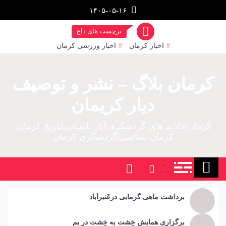
رش
۱۴۰۵-۰۵-۱۶
ز
حتوا
برچسب های داغ
اخبار کرمان
اخبار ورزشی کرمان
کرمان بلاگ – نشر و توصیف
دیار کریمان
کرمان|جاذبه های گردشگری|آثار باستانی|تاریخ کرمان|
کرمان شناسی|گردشگری کرمان
برداشت ماهی گرمابی درعَنبرآباد
برگزاری همایش خِشت به خِشت در بم