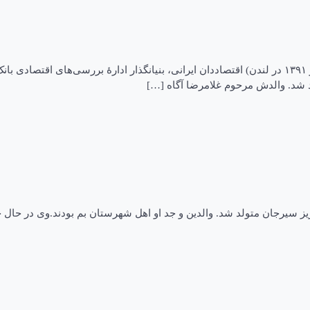
زندگی‌نامه منوچهر آگاه (زادهٔ ۱۳۰۹ در رفسنجان – درگذشتهٔ ۱۳ شهریور ۱۳۹۱ در لندن) اقتصاددان ایرانی، 
 کوروس سرهنگ زاده تولد و تحصیلات وی در سال ۱۳۱۶ در پاریز سیرجان متولد شد. والدین و جد او اهل ش