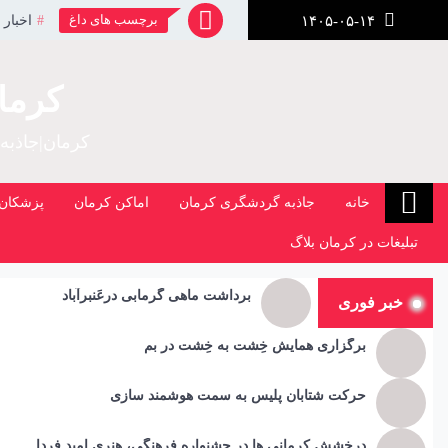
رش
برچسب های داغ
اخبار 
۱۴۰۵-۰۵-۱۴
ز
حتوا
کرما
کرمان|جاذبه
خانه
جاذبه گردشگری کرمان
اماکن کرمان
پزشکان 
تبلیغات در کرمان بلاگ
برداشت ماهی گرمابی درعَنبرآباد
خبر فوری
برگزاری همایش خِشت به خِشت در بم
حرکت شتابان پلیس به سمت هوشمند سازی
درخشش کرمانی ها در جشنواره فرهنگی، هنری امید فردا