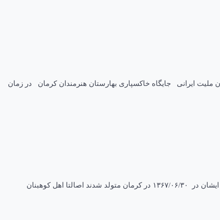
مینهٔ کاری غزل‌سرا، چامه گو زادروز ۱۳۲۲ ه. ش کرمان پدر و مادر مجدالسادات (پدر) مرگ ۱۳۷۹ ه. ش کرمان ملیت ایرانی جایگاه خاکسپاری بهارستان هنرمندان کرمان در زمان
بیوگرافی مهدی مرکزی خواننده کرمانی مهدی مرکزی یکی دیگر از خوانندگان پاپ کرمانی است که با عنوان هنرمند ورزشکار از ایشان یاد میکنند. ایشان در ۱۳۶۷/۰۶/۳۰ در کرمان متولد شدند اصالتا اهل کوهبنان