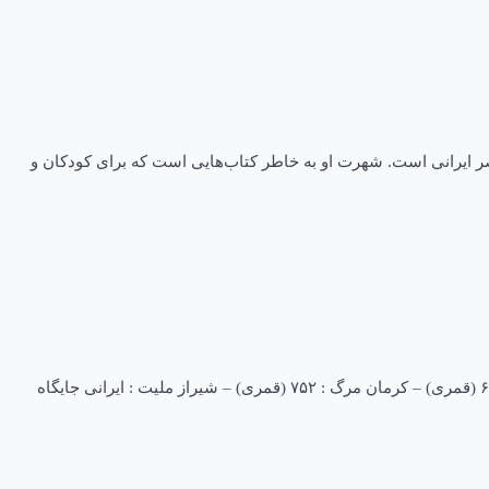
 توابع بخش شهداد کرمان) نویسنده معاصر ایرانی است. شهرت او به خاطر کتاب‌هایی است که برای کودکان و
زندگی نامه خواجوی کرمانی نام اصلی : کمال‌الدین ابوالعطاء محمودبن علی‌بن محمود زمینهٔ کاری : شعر، عرفان، ریاضیات و طب زادروز : ۶۸۹ (قمری) – کرمان مرگ : ۷۵۲ (قمری) – شیراز ملیت : ایرانی جایگاه