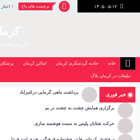
رش
برچسب های داغ
اخبار 
۱۴۰۵-۰۵-۱۲
ز
حتوا
کرما
کرمان|جاذبه
خانه
جاذبه گردشگری کرمان
اماکن کرمان
پزشکان 
تبلیغات در کرمان بلاگ
برداشت ماهی گرمابی درعَنبرآباد
خبر فوری
برگزاری همایش خِشت به خِشت در بم
حرکت شتابان پلیس به سمت هوشمند سازی
درخشش کرمانی ها در جشنواره فرهنگی، هنری امید فردا