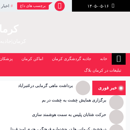
رش
برچسب های داغ
اخبار 
۱۴۰۵-۰۵-۱۶
ز
حتوا
کرما
کرمان|جاذبه
خانه
جاذبه گردشگری کرمان
اماکن کرمان
پزشکان 
تبلیغات در کرمان بلاگ
برداشت ماهی گرمابی درعَنبرآباد
خبر فوری
برگزاری همایش خِشت به خِشت در بم
حرکت شتابان پلیس به سمت هوشمند سازی
درخشش کرمانی ها در جشنواره فرهنگی، هنری امید فردا