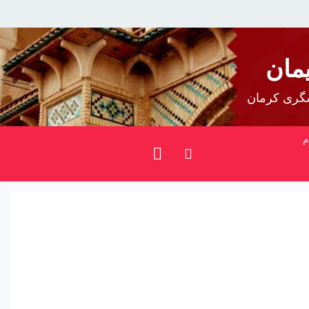
مان
شگری کرمان
م