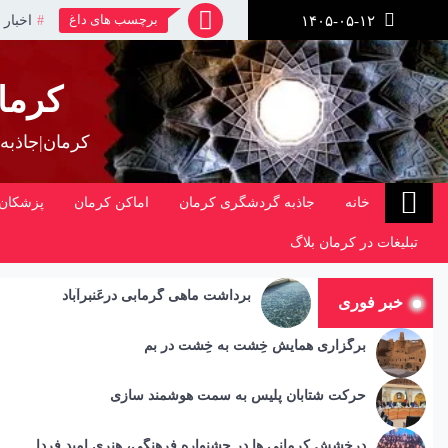
رش
برچسب های داغ
اخبار 
۱۴۰۵-۰۵-۱۲
ز
حتوا
کرما
کرمان|جاذبه
خانه
جاذبه گردشگری کرمان
اماکن کرمان
پزشکان 
تبلیغات در کرمان بلاگ
برداشت ماهی گرمابی درعَنبرآباد
خبر فوری
برگزاری همایش خِشت به خِشت در بم
حرکت شتابان پلیس به سمت هوشمند سازی
درخشش کرمانی ها در جشنواره فرهنگی، هنری امید فردا