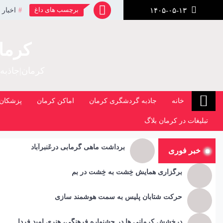
رش
برچسب های داغ
اخبار 
۱۴۰۵-۰۵-۱۳
ز
حتوا
کرما
کرمان|جاذبه
خانه
جاذبه گردشگری کرمان
اماکن کرمان
پزشکان 
تبلیغات در کرمان بلاگ
برداشت ماهی گرمابی درعَنبرآباد
خبر فوری
برگزاری همایش خِشت به خِشت در بم
حرکت شتابان پلیس به سمت هوشمند سازی
درخشش کرمانی ها در جشنواره فرهنگی، هنری امید فردا