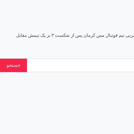
منهاجی: حساسیت تا روز آخر ادامه دارد آرتا منهاجی با چهره‌ای نالان از قضاوت داوران بعد از دیدار با پرسپولیس در کنفرانس خبری حضور یافت. مربی تیم فوتبال مس کرمان پس از شکست ۳ بر یک تیمش مقابل