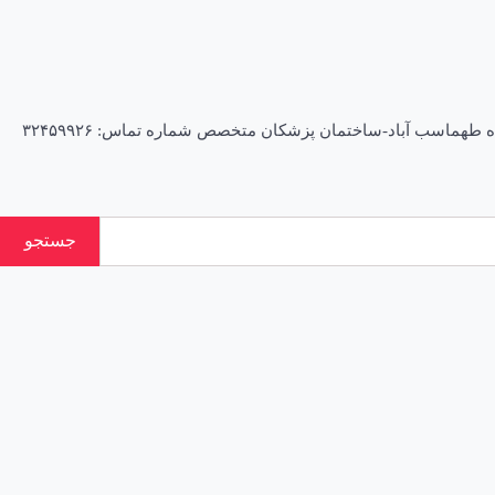
*آقای دکتر علیرضا فکرت* متخصص اعصاب و روان-روانپزشک پذیرش شنبه تا چهارشنبه از ساعت ۴ الی ۸ شب ****** آدرس مطب چهارراه طهماسب آباد-ساختمان پزشکان متخصص شماره تماس: ۳۲۴۵۹۹۲۶