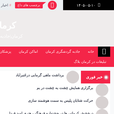
رش
برچسب های داغ
اخبار 
۱۴۰۵-۰۵-۱۰
ز
حتوا
کرما
کرمان|جاذبه
خانه
جاذبه گردشگری کرمان
اماکن کرمان
پزشکان 
تبلیغات در کرمان بلاگ
برداشت ماهی گرمابی درعَنبرآباد
خبر فوری
برگزاری همایش خِشت به خِشت در بم
حرکت شتابان پلیس به سمت هوشمند سازی
درخشش کرمانی ها در جشنواره فرهنگی، هنری امید فردا