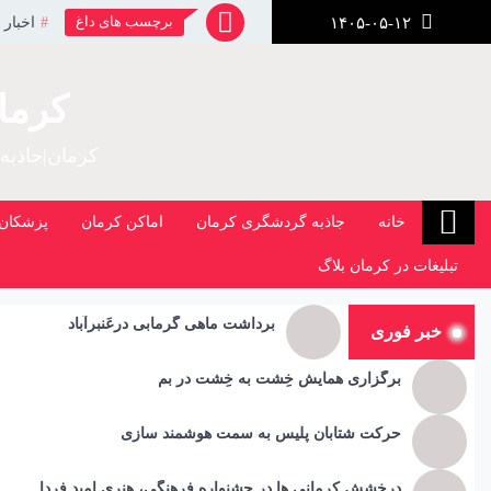
رش
برچسب های داغ
اخبار 
۱۴۰۵-۰۵-۱۲
ز
حتوا
کرما
کرمان|جاذبه
خانه
جاذبه گردشگری کرمان
اماکن کرمان
پزشکان 
تبلیغات در کرمان بلاگ
برداشت ماهی گرمابی درعَنبرآباد
خبر فوری
برگزاری همایش خِشت به خِشت در بم
حرکت شتابان پلیس به سمت هوشمند سازی
درخشش کرمانی ها در جشنواره فرهنگی، هنری امید فردا