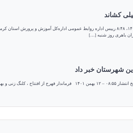
لی کشاند
افزایش غلظت ریزگردها مدارس فهرج را به تعطیلی کشاند ۲۶ فروردین ۱۴۰۲، ۸:۴۸ رییس اداره روابط ع
ن باهری روز شنبه […]