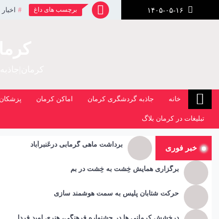
رش
برچسب های داغ
اخبار 
۱۴۰۵-۰۵-۱۶
ز
حتوا
کرما
کرمان|جاذبه
خانه
جاذبه گردشگری کرمان
اماکن کرمان
پزشکان 
تبلیغات در کرمان بلاگ
برداشت ماهی گرمابی درعَنبرآباد
خبر فوری
برگزاری همایش خِشت به خِشت در بم
حرکت شتابان پلیس به سمت هوشمند سازی
درخشش کرمانی ها در جشنواره فرهنگی، هنری امید فردا