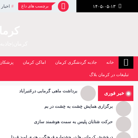
رش
برچسب های داغ
اخبار 
۱۴۰۵-۰۵-۱۳
ز
حتوا
کرما
کرمان|جاذبه
خانه
جاذبه گردشگری کرمان
اماکن کرمان
پزشکان 
تبلیغات در کرمان بلاگ
برداشت ماهی گرمابی درعَنبرآباد
خبر فوری
برگزاری همایش خِشت به خِشت در بم
حرکت شتابان پلیس به سمت هوشمند سازی
درخشش کرمانی ها در جشنواره فرهنگی، هنری امید فردا