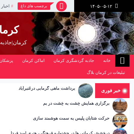
رش
برچسب های داغ
اخبار 
۱۴۰۵-۰۵-۱۲
ز
حتوا
کرما
کرمان|جاذبه
خانه
جاذبه گردشگری کرمان
اماکن کرمان
پزشکان 
تبلیغات در کرمان بلاگ
برداشت ماهی گرمابی درعَنبرآباد
خبر فوری
برگزاری همایش خِشت به خِشت در بم
حرکت شتابان پلیس به سمت هوشمند سازی
درخشش کرمانی ها در جشنواره فرهنگی، هنری امید فردا