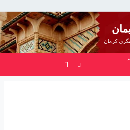
مان
شگری کرمان
م