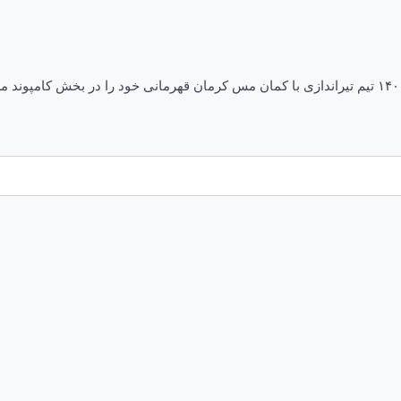
بانوان کماندار کرمانی دوباره قهرمان شدند تاریخ انتشار ۱۱:۴۷ – ۲۲ آبان ۱۴۰۱ تیم تیراندازی با کمان مس 