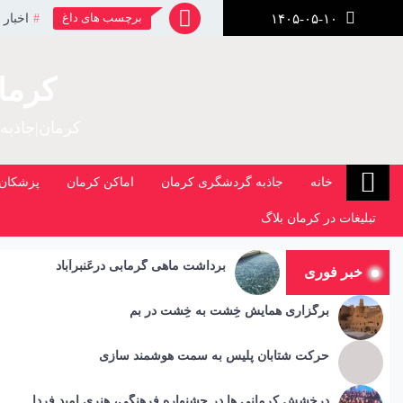
رش
برچسب های داغ
اخبار 
۱۴۰۵-۰۵-۱۰
ز
حتوا
کرما
کرمان|جاذبه
خانه
جاذبه گردشگری کرمان
اماکن کرمان
پزشکان 
تبلیغات در کرمان بلاگ
برداشت ماهی گرمابی درعَنبرآباد
خبر فوری
برگزاری همایش خِشت به خِشت در بم
حرکت شتابان پلیس به سمت هوشمند سازی
درخشش کرمانی ها در جشنواره فرهنگی، هنری امید فردا