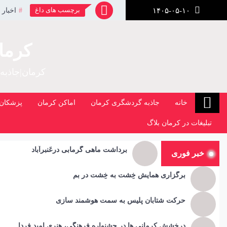
رش
برچسب های داغ
اخبار 
۱۴۰۵-۰۵-۱۰
ز
حتوا
کرما
کرمان|جاذبه
خانه
جاذبه گردشگری کرمان
اماکن کرمان
پزشکان 
تبلیغات در کرمان بلاگ
برداشت ماهی گرمابی درعَنبرآباد
خبر فوری
برگزاری همایش خِشت به خِشت در بم
حرکت شتابان پلیس به سمت هوشمند سازی
درخشش کرمانی ها در جشنواره فرهنگی، هنری امید فردا