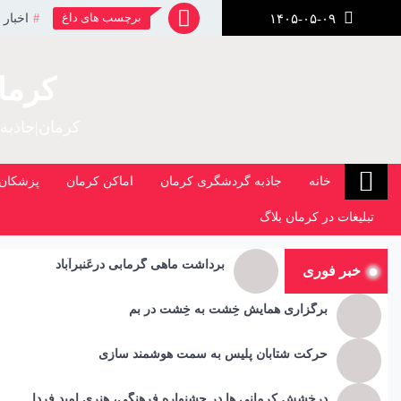
رش
برچسب های داغ
اخبار 
۱۴۰۵-۰۵-۰۹
ز
حتوا
کرما
کرمان|جاذبه
خانه
جاذبه گردشگری کرمان
اماکن کرمان
پزشکان 
تبلیغات در کرمان بلاگ
برداشت ماهی گرمابی درعَنبرآباد
خبر فوری
برگزاری همایش خِشت به خِشت در بم
حرکت شتابان پلیس به سمت هوشمند سازی
درخشش کرمانی ها در جشنواره فرهنگی، هنری امید فردا