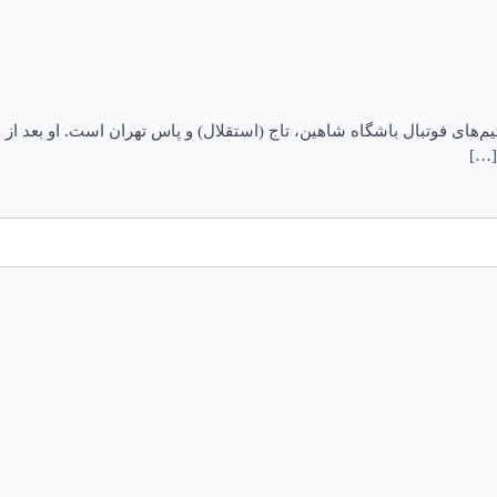
یبی (متولد ۱۳۱۸ کرمان) بازیکن سابق تیم‌های فوتبال باشگاه شاهین، تاج (استقلال) و پاس ت
[…]