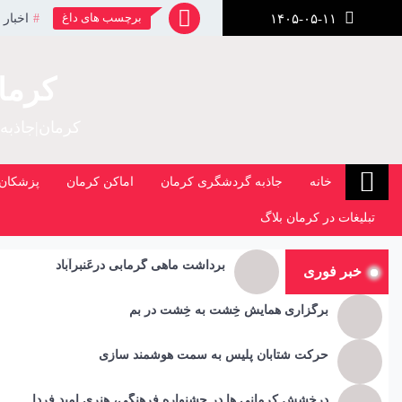
رش
برچسب های داغ
اخبار 
۱۴۰۵-۰۵-۱۱
ز
حتوا
کرما
کرمان|جاذبه
خانه
جاذبه گردشگری کرمان
اماکن کرمان
پزشکان 
تبلیغات در کرمان بلاگ
برداشت ماهی گرمابی درعَنبرآباد
خبر فوری
برگزاری همایش خِشت به خِشت در بم
حرکت شتابان پلیس به سمت هوشمند سازی
درخشش کرمانی ها در جشنواره فرهنگی، هنری امید فردا