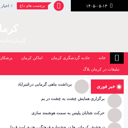
رش
برچسب های داغ
اخبار 
۱۴۰۵-۰۵-۱۳
ز
حتوا
کرما
کرمان|جاذبه
خانه
جاذبه گردشگری کرمان
اماکن کرمان
پزشکان 
تبلیغات در کرمان بلاگ
برداشت ماهی گرمابی درعَنبرآباد
خبر فوری
برگزاری همایش خِشت به خِشت در بم
حرکت شتابان پلیس به سمت هوشمند سازی
درخشش کرمانی ها در جشنواره فرهنگی، هنری امید فردا