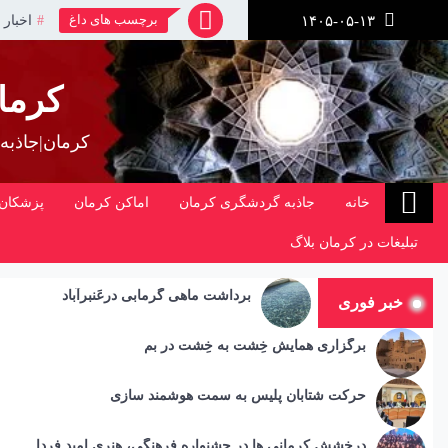
رش
برچسب های داغ
اخبار 
۱۴۰۵-۰۵-۱۳
ز
حتوا
کرما
کرمان|جاذبه
خانه
جاذبه گردشگری کرمان
اماکن کرمان
پزشکان 
تبلیغات در کرمان بلاگ
برداشت ماهی گرمابی درعَنبرآباد
خبر فوری
برگزاری همایش خِشت به خِشت در بم
حرکت شتابان پلیس به سمت هوشمند سازی
درخشش کرمانی ها در جشنواره فرهنگی، هنری امید فردا