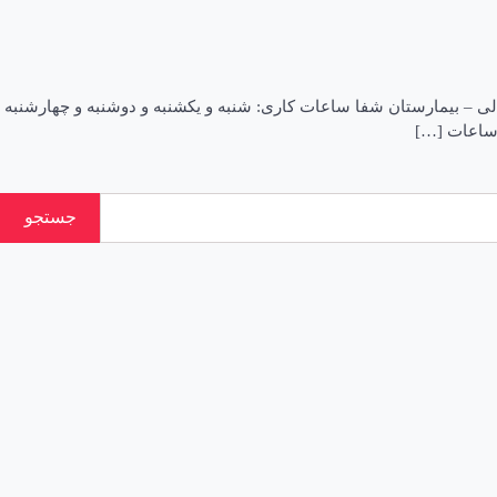
ظام : ۶۱۳۷۳ بیمارستان آدرس: کرمان-خیابان فارابی شمالی – بیمارستان شفا ساعات کاری: شنبه و یکشنبه و دوشنبه و چهارشنبه