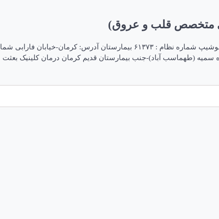
ی متخصص قلب و عروق)
دکتر معصومه کهنوجی فلوشیپ اکوکاردیوگرافی متخصص قلب و عروق فلوشیپ شماره ن