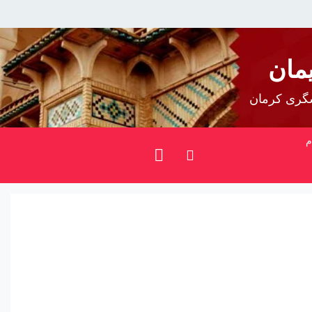
مان
شگری کرمان
م