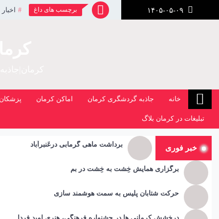
رش
برچسب های داغ
اخبار 
۱۴۰۵-۰۵-۰۹
ز
حتوا
کرما
کرمان|جاذبه
خانه
جاذبه گردشگری کرمان
اماکن کرمان
پزشکان 
تبلیغات در کرمان بلاگ
برداشت ماهی گرمابی درعَنبرآباد
خبر فوری
برگزاری همایش خِشت به خِشت در بم
حرکت شتابان پلیس به سمت هوشمند سازی
درخشش کرمانی ها در جشنواره فرهنگی، هنری امید فردا