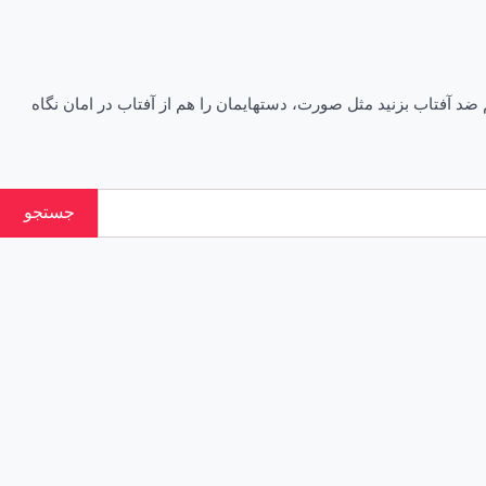
ست دست زیبای زنان راه و روش داشتن دستهایی با پوست و ظاهری جوان ۱- به دست هایتان هم ضد آفتاب بزنید مثل صورت، دستهایمان را هم از آفتاب در امان نگاه