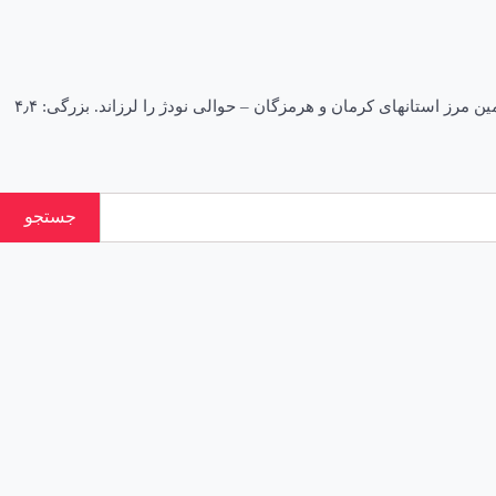
زلزله ۴.۴ ریشتری نودژ را لرزاند + جزئیات ۱۰ تير ۱۴۰۱ – ۱۸:۵۰ اخبار استانها اخبار کرمان ‌زمین‌لرزه‌ای به بزرگی ۴.۴ ریشتر در عمق ۱۰ کیلومتری زمین مرز استانهای کرمان و هرمزگان – حوالی نودژ را لرزاند. بزرگی: ۴٫۴