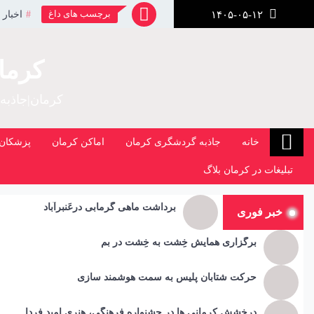
رش
برچسب های داغ
اخبار 
۱۴۰۵-۰۵-۱۲
ز
حتوا
کرما
کرمان|جاذبه
خانه
جاذبه گردشگری کرمان
اماکن کرمان
پزشکان 
تبلیغات در کرمان بلاگ
برداشت ماهی گرمابی درعَنبرآباد
خبر فوری
برگزاری همایش خِشت به خِشت در بم
حرکت شتابان پلیس به سمت هوشمند سازی
درخشش کرمانی ها در جشنواره فرهنگی، هنری امید فردا