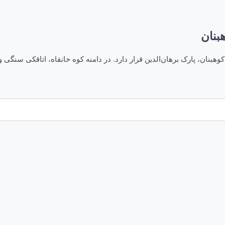
بنان
وره تیموریان است و در کوهبنان، پارک برهان‌الدین قرار دارد. در دامنه کوه خانقاه، ات