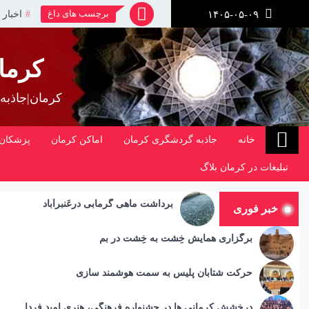
رش
برچسب های داغ
اخبار 
۱۴۰۵-۰۵-۰۹
ز
حتوا
کرما
کرمان|جاذبه
خانه
جاذبه گردشگری کرمان
اماکن کرمان
پزشکان 
تبلیغات در کرمان بلاگ
برداشت ماهی گرمابی درعَنبرآباد
خبر فوری
برگزاری همایش خِشت به خِشت در بم
حرکت شتابان پلیس به سمت هوشمند سازی
درخشش کرمانی ها در جشنواره فرهنگی، هنری امید فردا