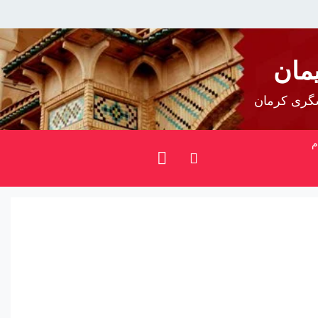
مان
شگری کرمان
م