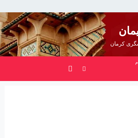
مان
شگری کرمان
م