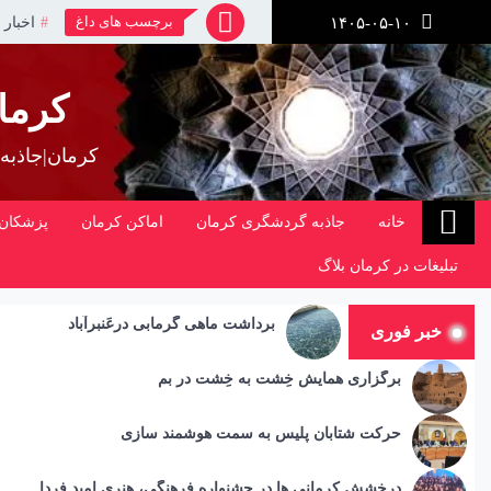
رش
برچسب های داغ
اخبار 
۱۴۰۵-۰۵-۱۰
ز
حتوا
کرما
کرمان|جاذبه
خانه
جاذبه گردشگری کرمان
اماکن کرمان
پزشکان 
تبلیغات در کرمان بلاگ
برداشت ماهی گرمابی درعَنبرآباد
خبر فوری
برگزاری همایش خِشت به خِشت در بم
حرکت شتابان پلیس به سمت هوشمند سازی
درخشش کرمانی ها در جشنواره فرهنگی، هنری امید فردا