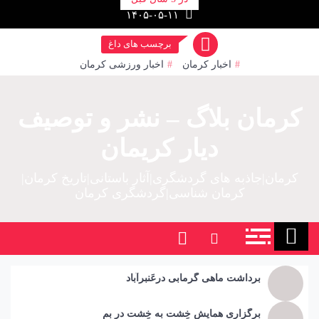
رش
۱۴۰۵-۰۵-۱۱
ز
حتوا
برچسب های داغ
اخبار کرمان
اخبار ورزشی کرمان
کرمان بلاگ – نشر و توصیف
دیار کریمان
کرمان|جاذبه های گردشگری|آثار باستانی|تاریخ کرمان|
کرمان شناسی|گردشگری کرمان
برداشت ماهی گرمابی درعَنبرآباد
برگزاری همایش خِشت به خِشت در بم