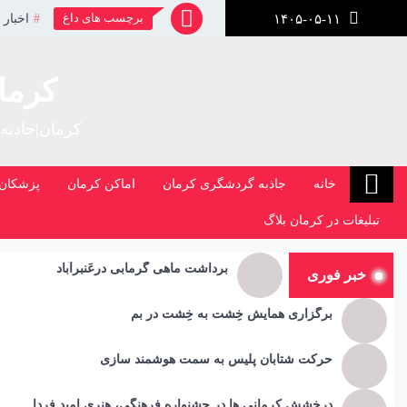
رش
برچسب های داغ
اخبار 
۱۴۰۵-۰۵-۱۱
ز
حتوا
کرما
کرمان|جاذبه
خانه
جاذبه گردشگری کرمان
اماکن کرمان
پزشکان 
تبلیغات در کرمان بلاگ
برداشت ماهی گرمابی درعَنبرآباد
خبر فوری
برگزاری همایش خِشت به خِشت در بم
حرکت شتابان پلیس به سمت هوشمند سازی
درخشش کرمانی ها در جشنواره فرهنگی، هنری امید فردا