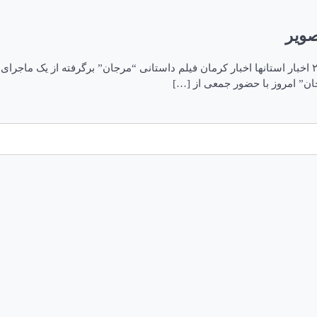
صویر
فیلم داستانی “مرجان” در کرمان رونمایی شد+تصویر ۰۸ آذر ۱۴۰۱ – ۲۰:۵۶ اخبار استانها اخبار کرمان فیلم د
جان” امروز با حضور جمعی از […]