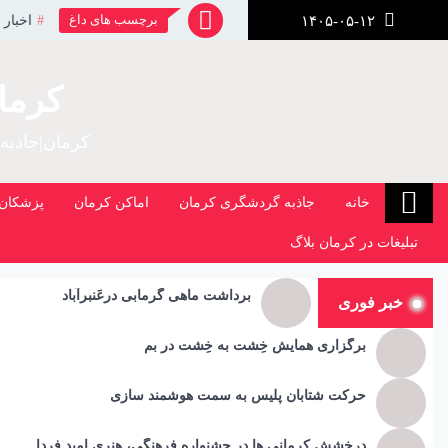
رش
برچسب های داغ
اخبار 
۱۴۰۵-۰۵-۱۲
ز
حتوا
کرما
کرمان|جاذبه
خانه
جاذبه گردشگری کرمان
اماکن کرمان
پزشکان 
تبلیغات در کرمان بلاگ
برداشت ماهی گرمابی درعَنبرآباد
خبر فوری
برگزاری همایش خِشت به خِشت در بم
حرکت شتابان پلیس به سمت هوشمند سازی
درخشش کرمانی ها در جشنواره فرهنگی، هنری امید فردا