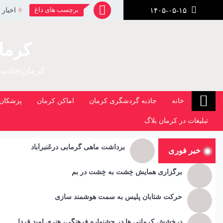
رش
برچسب های داغ
اخبار 
۱۴۰۵-۰۵-۱۵
ز
حتوا
کرما
کرمان|جاذبه
خانه
جاذبه گردشگری کرمان
اماکن کرمان
پزشکان 
تبلیغات در کرمان بلاگ
برداشت ماهی گرمابی درعَنبرآباد
خبر فوری
برگزاری همایش خِشت به خِشت در بم
حرکت شتابان پلیس به سمت هوشمند سازی
درخشش کرمانی ها در جشنواره فرهنگی، هنری امید فردا