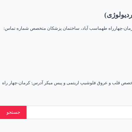
ردیولوژی)
ا فلوشیپ اقدامات مداخله ای قلب و عروق بزرگسالان (اینترونشنال کاردیولوژی) فلوشیپ شماره نظام : ۸۱۸۲۵ آدرس: کرمان-چهارراه طهماسب آباد، ساختمان پزشکان متخصص شماره تماس:
یپ شماره نظام : ۶۷۲۸۹ اطلاعات تکمیلی متخصص داخلی فوق تخصص قلب و عروق فلوشیپ اریتمی و پیس میکر آدرس: کرمان-چهار راه