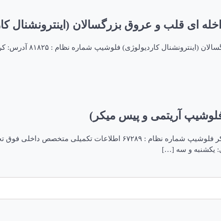
خله ای قلب و عروق بزرگسالان (اینترونشنال کا
دکتر یداله فتحی پیش است
وشیپ آریتمی و پیس میکر)
دکتر حسین صادقی فوق تخصص قلب و عروق فلوشیپ آریتمی و پیس میکر فلوش
 یکشنبه و سه […]