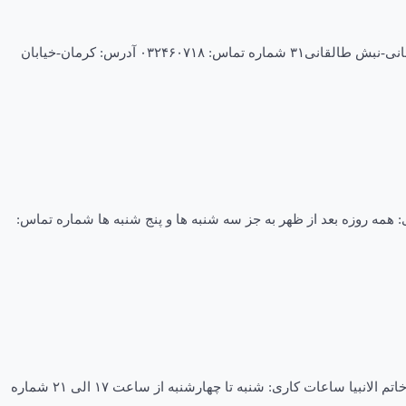
دکتر رضا موسوی فلوشیپ جراحی ستون فقرات متخصص جراحی مغز و اعصاب فلوشیپ شماره نظام : ۹۶۸۲۴ آدرس: کرمان-رفسنجان-بلوار طالقانی-نبش طالقانی۳۱ شماره تماس: ۰۳۲۴۶۰۷۱۸ آدرس: کرمان-خیابان
ان فردوسی – ساختمان آراد ساعات کاری: همه روزه بعد از ظهر به جز سه شنبه ها و پنج شنبه ها شماره تماس:
دکتر فاطمه میمندی نیا متخصص مغز و اعصاب (نورولوژی) متخصص شماره نظام : ۴۳۹۲۲ آدرس: کرمان-چهارراه طهماسب اباد-ساختمان پزشکان خاتم الانبیا ساعات کاری: شنبه تا چهارشنبه از ساعت ۱۷ الی ۲۱ شماره