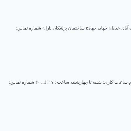
دکتر مریم عامی زاده فلوشیپ اتولوژی – نورواتولوژی متخصص گوش و حلق و بینی فلوشیپ شماره نظام : ۸۱۱۱۹ آدرس: کرمان-چهارراه طهماسب آباد، خیابان جهاد، جهاد۵ ساختمان پزشکان باران شماره تماس:
دکتر سید عباس حمیدی متخصص گوش و حلق و بینی متخصص شماره نظام : ۴۳۳۵۵ آدرس: کرمان-پارک نشاط – ساختمان پزشکان آراد – طبقه دوم ساعات کاری: شنبه تا چهارشنبه ساعت : ۱۷ الی ۲۰ شماره تماس: