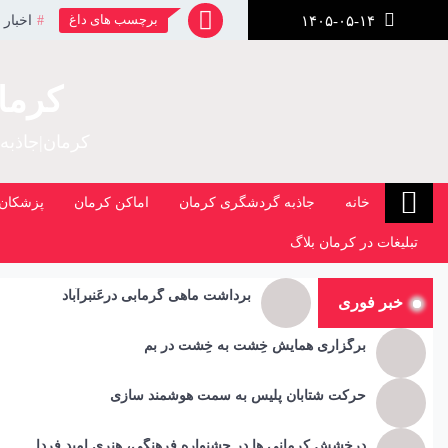
رش
برچسب های داغ
اخبار 
۱۴۰۵-۰۵-۱۴
ز
حتوا
کرما
کرمان|جاذبه
خانه
جاذبه گردشگری کرمان
اماکن کرمان
پزشکان 
تبلیغات در کرمان بلاگ
برداشت ماهی گرمابی درعَنبرآباد
خبر فوری
برگزاری همایش خِشت به خِشت در بم
حرکت شتابان پلیس به سمت هوشمند سازی
درخشش کرمانی ها در جشنواره فرهنگی، هنری امید فردا