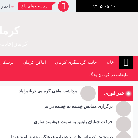
رش
برچسب های داغ
اخبار 
۱۴۰۵-۰۵-۱۰
ز
حتوا
کرما
کرمان|جاذبه
خانه
جاذبه گردشگری کرمان
اماکن کرمان
پزشکان 
تبلیغات در کرمان بلاگ
برداشت ماهی گرمابی درعَنبرآباد
خبر فوری
برگزاری همایش خِشت به خِشت در بم
حرکت شتابان پلیس به سمت هوشمند سازی
درخشش کرمانی ها در جشنواره فرهنگی، هنری امید فردا