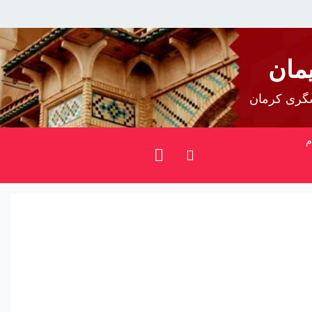
مان
شگری کرمان
م