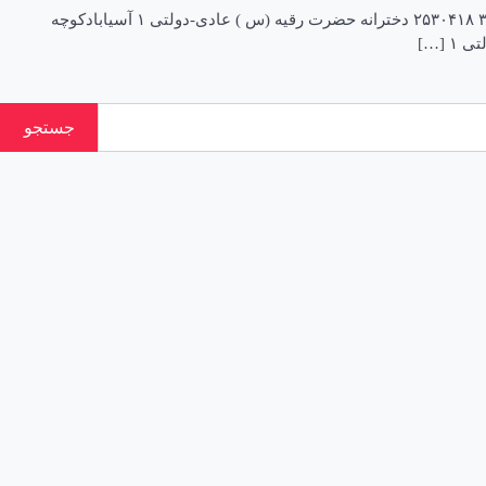
نام نوع ناحیه آدرس تلفن پسرانه امیدفردا عادی-دولتی ۱ ابتداى خیابان مالک اشتر ۲۵۱۸۷۴۰ دخترانه- پسرانه ایثار عادی-دولتی ۱ ابوذرشمالی کوى ۳۶ ۲۵۳۰۴۱۸ دخترانه حضرت رقیه (س ) عادی-دولتی ۱ آسیابادکوچه