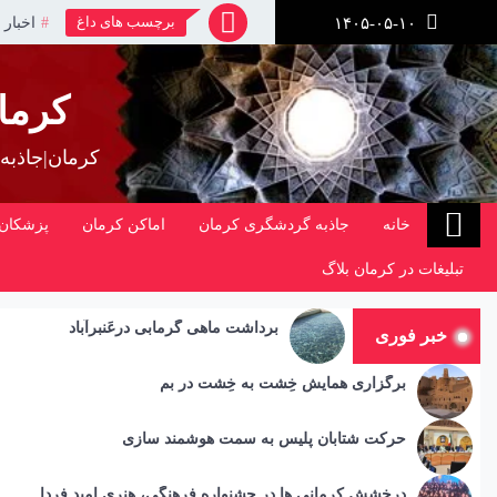
رش
برچسب های داغ
اخبار 
۱۴۰۵-۰۵-۱۰
ز
حتوا
کرما
کرمان|جاذبه
خانه
جاذبه گردشگری کرمان
اماکن کرمان
پزشکان 
تبلیغات در کرمان بلاگ
برداشت ماهی گرمابی درعَنبرآباد
خبر فوری
برگزاری همایش خِشت به خِشت در بم
حرکت شتابان پلیس به سمت هوشمند سازی
درخشش کرمانی ها در جشنواره فرهنگی، هنری امید فردا