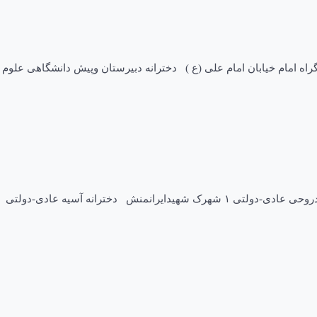
یه ادرس تلفن دخترانه ابوریحان شهدائ ۱۵ عادی – دولتی ۱ ابوذرجنوبی کوى ش ۱۳ ۲۵۳۱۹۶۰ پسرانه علامه طباطبائی عادی-دولتی ۱ بزرگراه امام خیابان امام علی (ع ) دخترانه دبیرستان وپیش دانشگاهی علوم
نام نوع ناحیه آدرس تلفن پسرانه خلیج فارس عادی-دولتی ۱ ابوذرجنوبی دخترانه مکتب الزهرائ(س ) عادی-دولتی ۱ بلوارامام حسین دخترانه شهیدروحی عادی-دولتی ۱ شهرک شهیدایرانمنش دخترانه آسیه عادی-دولتی