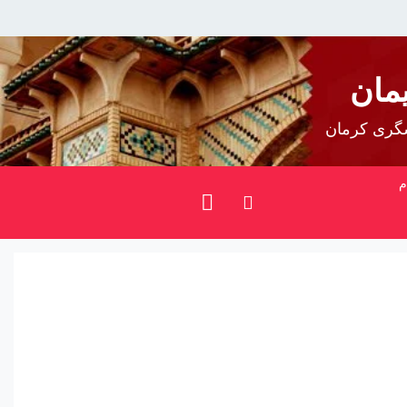
مان
شگری کرمان
م