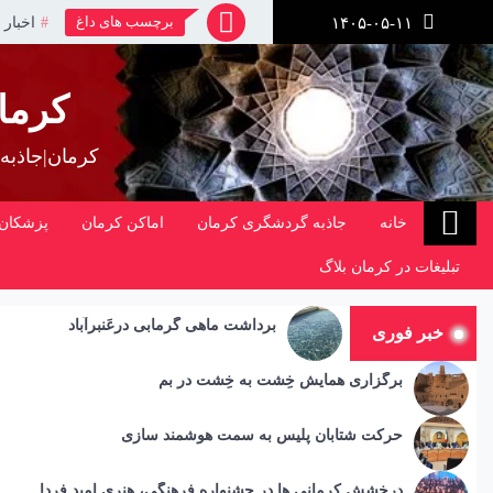
رش
برچسب های داغ
اخبار 
۱۴۰۵-۰۵-۱۱
ز
حتوا
کرما
کرمان|جاذبه
خانه
جاذبه گردشگری کرمان
اماکن کرمان
پزشکان 
تبلیغات در کرمان بلاگ
برداشت ماهی گرمابی درعَنبرآباد
خبر فوری
برگزاری همایش خِشت به خِشت در بم
حرکت شتابان پلیس به سمت هوشمند سازی
درخشش کرمانی ها در جشنواره فرهنگی، هنری امید فردا