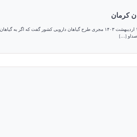
ن کرمان
نخستین جشنواره ملی گیاهان دارویی جنوب استان کرمان تاریخ انتشار: ۱۶ ارديبهشت ۱۴۰۳ مجری ط
صداو […]