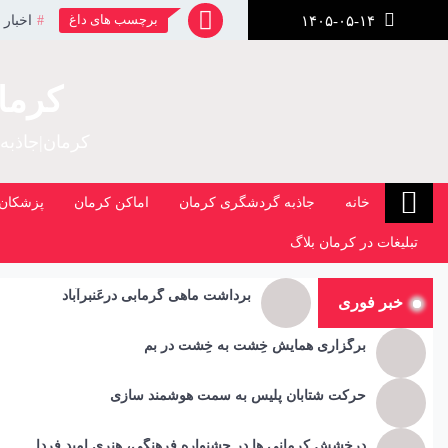
رش
برچسب های داغ
اخبار 
۱۴۰۵-۰۵-۱۴
ز
حتوا
کرما
کرمان|جاذبه
خانه
جاذبه گردشگری کرمان
اماکن کرمان
پزشکان 
تبلیغات در کرمان بلاگ
برداشت ماهی گرمابی درعَنبرآباد
خبر فوری
برگزاری همایش خِشت به خِشت در بم
حرکت شتابان پلیس به سمت هوشمند سازی
درخشش کرمانی ها در جشنواره فرهنگی، هنری امید فردا