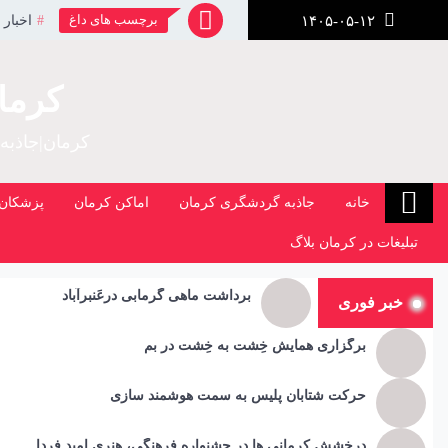
رش
برچسب های داغ
اخبار 
۱۴۰۵-۰۵-۱۲
ز
حتوا
کرما
کرمان|جاذبه
خانه
جاذبه گردشگری کرمان
اماکن کرمان
پزشکان 
تبلیغات در کرمان بلاگ
برداشت ماهی گرمابی درعَنبرآباد
خبر فوری
برگزاری همایش خِشت به خِشت در بم
حرکت شتابان پلیس به سمت هوشمند سازی
درخشش کرمانی ها در جشنواره فرهنگی، هنری امید فردا