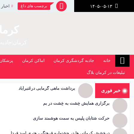
رش
برچسب های داغ
اخبار 
۱۴۰۵-۰۵-۱۳
ز
حتوا
کرما
کرمان|جاذبه
خانه
جاذبه گردشگری کرمان
اماکن کرمان
پزشکان 
تبلیغات در کرمان بلاگ
برداشت ماهی گرمابی درعَنبرآباد
خبر فوری
برگزاری همایش خِشت به خِشت در بم
حرکت شتابان پلیس به سمت هوشمند سازی
درخشش کرمانی ها در جشنواره فرهنگی، هنری امید فردا