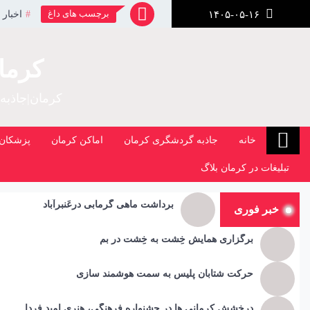
رش
برچسب های داغ
اخبار 
۱۴۰۵-۰۵-۱۶
ز
حتوا
کرما
کرمان|جاذبه
خانه
جاذبه گردشگری کرمان
اماکن کرمان
پزشکان 
تبلیغات در کرمان بلاگ
برداشت ماهی گرمابی درعَنبرآباد
خبر فوری
برگزاری همایش خِشت به خِشت در بم
حرکت شتابان پلیس به سمت هوشمند سازی
درخشش کرمانی ها در جشنواره فرهنگی، هنری امید فردا