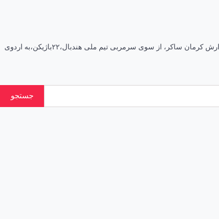
سه هندبالیست کرمانی در مسیر انتخابی المپیک ۶ دوشنبه ۱۷ مهر ۱۴۰۲ سه هندبالیست کرمانی به اردوی آماده سازی تیم ملی دعوت شدند. به گزارش کرمان ساکر، از سوی سرمربی تیم ملی هندبال،۲۲باژیکن،به اردوی