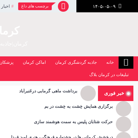
رش
برچسب های داغ
اخبار 
۱۴۰۵-۰۵-۰۹
ز
حتوا
کرما
کرمان|جاذبه
خانه
جاذبه گردشگری کرمان
اماکن کرمان
پزشکان 
تبلیغات در کرمان بلاگ
برداشت ماهی گرمابی درعَنبرآباد
خبر فوری
برگزاری همایش خِشت به خِشت در بم
حرکت شتابان پلیس به سمت هوشمند سازی
درخشش کرمانی ها در جشنواره فرهنگی، هنری امید فردا