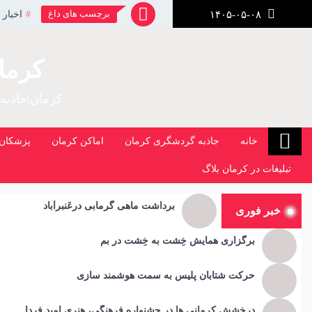
رش
برچسب های داغ
اخبار 
۱۴۰۵-۰۵-۰۸
ز
حتوا
کرما
کرمان|جاذبه
خانه
جاذبه گردشگری کرمان
اماکن کرمان
پزشکان 
تبلیغات در کرمان بلاگ
برداشت ماهی گرمابی درعَنبرآباد
خبر فوری
برگزاری همایش خِشت به خِشت در بم
حرکت شتابان پلیس به سمت هوشمند سازی
درخشش کرمانی ها در جشنواره فرهنگی، هنری امید فردا