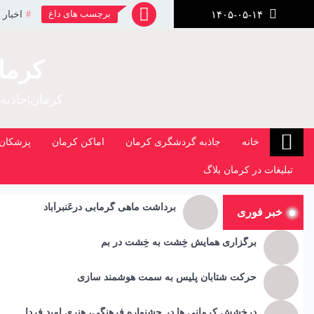
رش
برچسب های داغ
اخبار 
۱۴۰۵-۰۵-۱۴
ز
حتوا
کرما
کرمان|جاذبه
خانه
جاذبه گردشگری کرمان
اماکن کرمان
پزشکان 
تبلیغات در کرمان بلاگ
برداشت ماهی گرمابی درعَنبرآباد
خبر فوری
برگزاری همایش خِشت به خِشت در بم
حرکت شتابان پلیس به سمت هوشمند سازی
درخشش کرمانی ها در جشنواره فرهنگی، هنری امید فردا