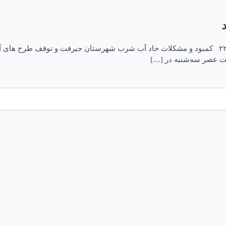
پای کمبود آب جیرفت به شورای اداری کشیده شد ۵ اردیبهشت ۱۴۰۲، ۲۲:۰۸ کمبود و مشکلات حاد آب شرب ش
ت عصر سه‌شنبه در […]