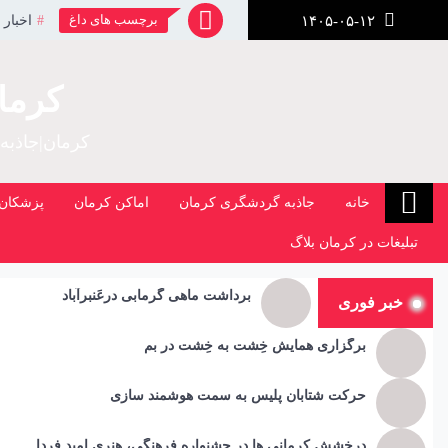
رش
برچسب های داغ
اخبار 
۱۴۰۵-۰۵-۱۲
ز
حتوا
کرما
کرمان|جاذبه
خانه
جاذبه گردشگری کرمان
اماکن کرمان
پزشکان 
تبلیغات در کرمان بلاگ
برداشت ماهی گرمابی درعَنبرآباد
خبر فوری
برگزاری همایش خِشت به خِشت در بم
حرکت شتابان پلیس به سمت هوشمند سازی
درخشش کرمانی ها در جشنواره فرهنگی، هنری امید فردا