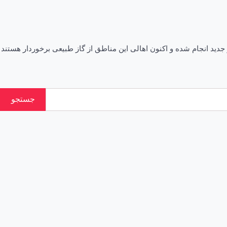
ت با بیان اینکه گازرسانی ۵۴ درصد شهر جیرفت شامل بافت قدیم و جدید انجام شده و اکنون اهالی این مناطق از گاز طبیعی برخوردار هستند