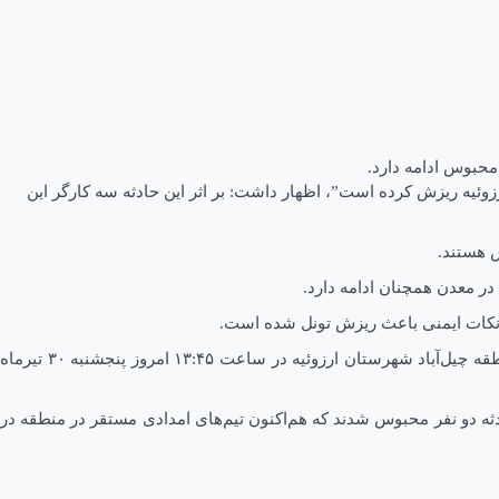
رزوئیه ریزش کرده است”، اظهار داشت: بر اثر این حادثه سه کارگر این
س هستند.
در معدن همچنان ادامه دارد.
 نکات ایمنی باعث ریزش تونل شده است.
سید محمد صابری رئیس اورژانس پیش‌بیمارستانی و مدیر حوادث دانشگاه علوم پزشکی کرمان نیز اظهار داشت: در پی ریزش معدن کرومیت، منطقه چیل‌آباد شهرستان ارزوئیه در ساعت ۱۳:۴۵ امروز پنجشنبه ۳۰ تیرماه
دثه دو نفر محبوس شدند که هم‌اکنون تیم‌های امدادی مستقر در منطقه در