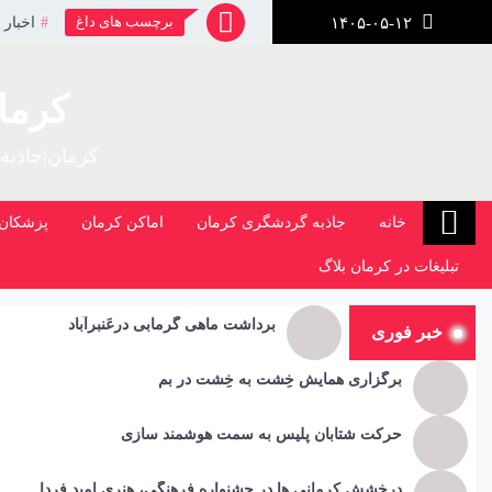
رش
برچسب های داغ
اخبار 
۱۴۰۵-۰۵-۱۲
ز
حتوا
کرما
کرمان|جاذبه
خانه
جاذبه گردشگری کرمان
اماکن کرمان
پزشکان 
تبلیغات در کرمان بلاگ
برداشت ماهی گرمابی درعَنبرآباد
خبر فوری
برگزاری همایش خِشت به خِشت در بم
حرکت شتابان پلیس به سمت هوشمند سازی
درخشش کرمانی ها در جشنواره فرهنگی، هنری امید فردا