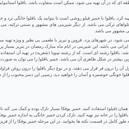
ه ای که در آن تهیه می شود، ممکن است متفاوت باشد. باقلوا استانبولی 
هیه کرد. باقلوا با خمیر فیلو روشی است تا بتوانید یک باقلوا خانگی ترد و
باقلواهای ترکی می باشد. از دیگر شیرینی های مشهور و سنتی ترکیه، می 
نی مشهور می باشد.
ی شود، در شهرهای یزد، قزوین و تبریز با طعمی بی نظیر و ویژه تهیه م
وای ایرانی می باشد. این شیرینی در ایام ماه مبارک رمضان در تبریز بسیار
ی باشد، باقلوا رشته ای است. که از رشته سِویا (شعریه) در تهیه آن استف
قزوین بیشتر در شکل ظاهری آن می باشد. خمیر باقلوا را می توان به صورت 
ن را درون فر قرار می دهند، و در نوع دیگر باقلوا را درون روغن فراوان س
قلوا خونگی خوشمزه و آسان را خواهید دید. رسپی این دسر محبوب را از د
همان (فیلو) استفاده کنید. خمیر یوفکا بسیار نازک بوده و کمک می کند ت
اقلوا را در خانه نیز تهیه کنید. نازک کردن خمیر خانگی به اندازه خمیر 
ه طور کامل در قسمت نکته ها بخوانید. در این مرحله خمیر یوفکا را از فریز