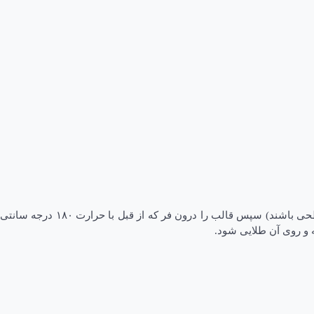
حالا که قالب را با مواد پر و روی خمیر رویی را خوب چرب کردید، با استفاده از چاقو برش های لوزی و یا مربعی روی خمیر ایجاد کنید.(برش ها سطحی باشند) سپس قالب را درون فر که از قبل با حرارت ۱۸۰ درجه سانتی