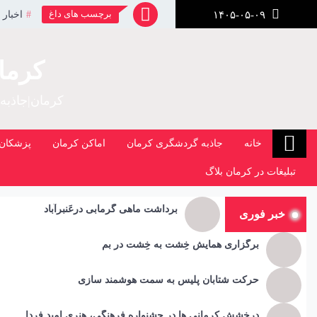
رش
برچسب های داغ
اخبار 
۱۴۰۵-۰۵-۰۹
ز
حتوا
کرما
کرمان|جاذبه
خانه
جاذبه گردشگری کرمان
اماکن کرمان
پزشکان 
تبلیغات در کرمان بلاگ
برداشت ماهی گرمابی درعَنبرآباد
خبر فوری
برگزاری همایش خِشت به خِشت در بم
حرکت شتابان پلیس به سمت هوشمند سازی
درخشش کرمانی ها در جشنواره فرهنگی، هنری امید فردا