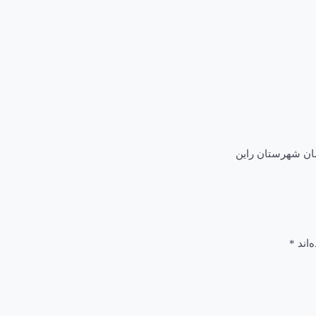
مان شهرستان راین
‌اند
*