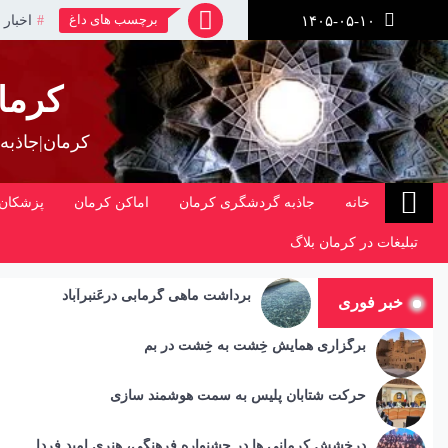
رش
برچسب های داغ
اخبار 
۱۴۰۵-۰۵-۱۰
ز
حتوا
کرما
کرمان|جاذبه
خانه
جاذبه گردشگری کرمان
اماکن کرمان
پزشکان 
تبلیغات در کرمان بلاگ
برداشت ماهی گرمابی درعَنبرآباد
خبر فوری
برگزاری همایش خِشت به خِشت در بم
حرکت شتابان پلیس به سمت هوشمند سازی
درخشش کرمانی ها در جشنواره فرهنگی، هنری امید فردا