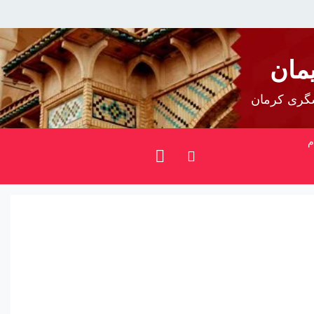
مان
شگری کرمان
م