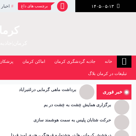
رش
برچسب های داغ
اخبار 
۱۴۰۵-۰۵-۱۳
ز
حتوا
کرما
کرمان|جاذبه
خانه
جاذبه گردشگری کرمان
اماکن کرمان
پزشکان 
تبلیغات در کرمان بلاگ
برداشت ماهی گرمابی درعَنبرآباد
خبر فوری
برگزاری همایش خِشت به خِشت در بم
حرکت شتابان پلیس به سمت هوشمند سازی
درخشش کرمانی ها در جشنواره فرهنگی، هنری امید فردا