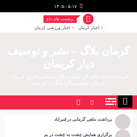
رش
۱۴۰۵-۰۵-۱۷
ز
حتوا
برچسب های داغ
اخبار کرمان
اخبار ورزشی کرمان
کرمان بلاگ – نشر و توصیف
دیار کریمان
کرمان|جاذبه های گردشگری|آثار باستانی|تاریخ کرمان|
کرمان شناسی|گردشگری کرمان
برداشت ماهی گرمابی درعَنبرآباد
برگزاری همایش خِشت به خِشت در بم